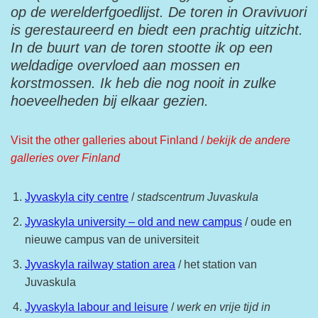
op de werelderfgoedlijst. De toren in Oravivuori
is gerestaureerd en biedt een prachtig uitzicht.
In de buurt van de toren stootte ik op een
weldadige overvloed aan mossen en
korstmossen. Ik heb die nog nooit in zulke
hoeveelheden bij elkaar gezien.
Visit the other galleries about Finland /
bekijk de andere
galleries over Finland
Jyvaskyla city centre
/
stadscentrum Juvaskula
Jyvaskyla university – old and new campus
/ oude en
nieuwe campus van de universiteit
Jyvaskyla railway station area
/ het station van
Juvaskula
Jyvaskyla labour and leisure
/
werk en vrije tijd in