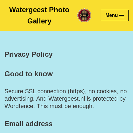
Watergeest Photo
Menu
Skip
Gallery
to
content
Privacy Policy
Good to know
Secure SSL connection (https), no cookies, no
advertising. And Watergeest.nl is protected by
Wordfence. This must be enough.
Email address