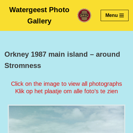
Watergeest Photo
Menu
Skip
Gallery
to
content
Orkney 1987 main island – around
Stromness
Click on the image to view all photographs
Klik op het plaatje om alle foto’s te zien