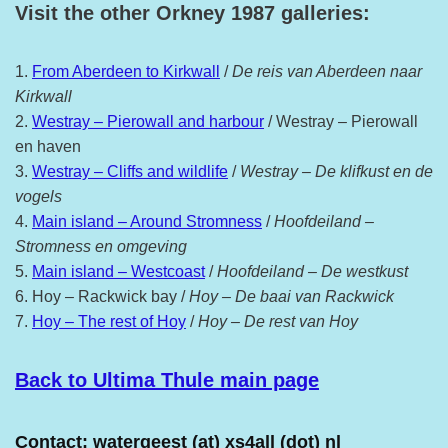
Visit the other Orkney 1987 galleries:
1.
From Aberdeen to Kirkwall
/
De reis van Aberdeen naar
Kirkwall
2.
Westray – Pierowall and harbour
/ Westray – Pierowall
en haven
3.
Westray – Cliffs and wildlife
/
Westray – De klifkust en de
vogels
4.
Main island – Around Stromness
/
Hoofdeiland –
Stromness en omgeving
5.
Main island – Westcoast
/
Hoofdeiland – De westkust
6. Hoy – Rackwick bay /
Hoy – De baai van Rackwick
7.
Hoy – The rest of Hoy
/
Hoy – De rest van Hoy
Back to Ultima Thule main page
Contact: watergeest (at) xs4all (dot) nl