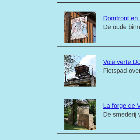
Domfront en 
De oude binn
Voie verte Do
Fietspad ove
La forge de 
De smederij 