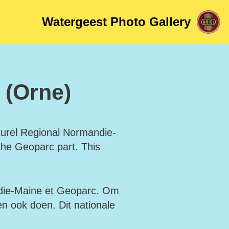
Watergeest Photo Gallery
 (Orne)
turel Regional Normandie-
e the Geoparc part. This
ndie-Maine et Geoparc. Om
n ook doen. Dit nationale