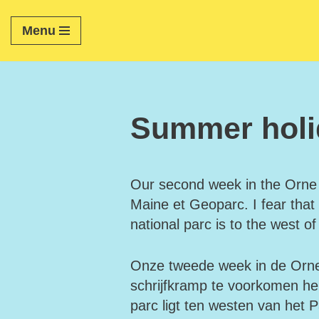
Menu
Skip
to
content
Summer holid
Our second week in the Orne 
Maine et Geoparc. I fear that I
national parc is to the west o
Onze tweede week in de Orne 
schrijfkramp te voorkomen he
parc ligt ten westen van het 