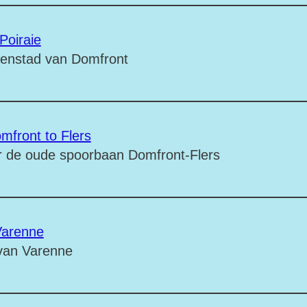
Poiraie
enstad van Domfront
mfront to Flers
r de oude spoorbaan Domfront-Flers
Varenne
van Varenne