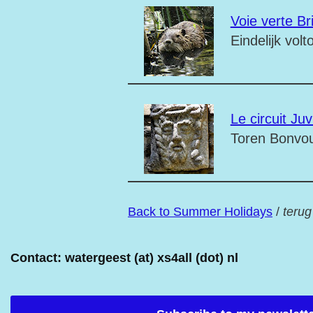
Voie verte Br
Eindelijk vol
Le circuit Ju
Toren Bonvou
Back to Summer Holidays
/
terug
Contact: watergeest (at) xs4all (dot) nl